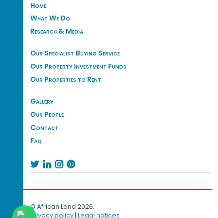
Home
What We Do
Research & Media
Our Specialist Buying Service
Our Property Investment Funds
Our Properties to Rent
Gallery
Our People
Contact
Faq




© African Land 2026.
Privacy policy
|
Legal notices